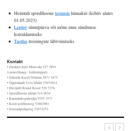
Heimtali spordihoone
teenuste
hinnakiri (kehtiv alates
01.05.2023)
Leping
sünnipäeva või mõne muu sündmuse
korraldamiseks
Taotlus
treeningute läbiviimiseks
Kontakt
• Direktor Eero Metsvahi 527 7893
(vastuvõtuaeg - kokkuleppel)
• Sekretär Kersti Nõmme 5871 3475
• Õppealajuh Urve Mukk 53074014
• Huvijuht Romet Koser 520 7276
• Spordihoone admin 514 9834
• Raamatukoguhoidja 5555 7577
• Kooli psühholoog 53882981
• Sotsiaalpedagoog 53074253