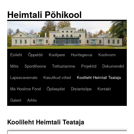
Liigu
sisu
Heimtali Põhikool
juurde
Esileht
Õppetöö
Koolipere
Huvitegevus
Koolivorm
Mõis
Spordihoone
Toitlustamine
Projektid
Dokumendid
Lapsevanemale
Kasulikud viited
Koolileht Heimtali Teataja
Me Hoolime Fond
Õpilaspilet
Distantsõpe
Kontakt
Galerii
Arhiiv
Koolileht Heimtali Teataja