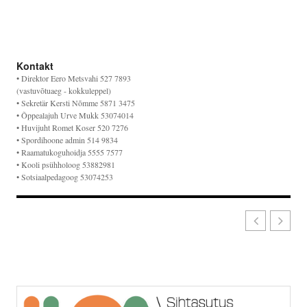
Kontakt
• Direktor Eero Metsvahi 527 7893
(vastuvõtuaeg - kokkuleppel)
• Sekretär Kersti Nõmme 5871 3475
• Õppealajuh Urve Mukk 53074014
• Huvijuht Romet Koser 520 7276
• Spordihoone admin 514 9834
• Raamatukoguhoidja 5555 7577
• Kooli psühholoog 53882981
• Sotsiaalpedagoog 53074253