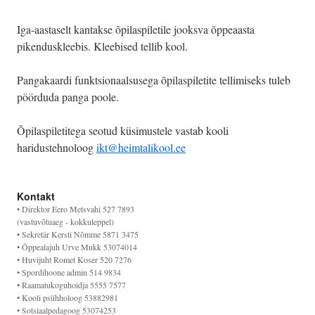
Iga-aastaselt kantakse õpilaspiletile jooksva õppeaasta
pikenduskleebis. Kleebised tellib kool.
Pangakaardi funktsionaalsusega õpilaspiletite tellimiseks tuleb
pöörduda panga poole.
Õpilaspiletitega seotud küsimustele vastab kooli
haridustehnoloog
ikt@heimtalikool.ee
Kontakt
• Direktor Eero Metsvahi 527 7893
(vastuvõtuaeg - kokkuleppel)
• Sekretär Kersti Nõmme 5871 3475
• Õppealajuh Urve Mukk 53074014
• Huvijuht Romet Koser 520 7276
• Spordihoone admin 514 9834
• Raamatukoguhoidja 5555 7577
• Kooli psühholoog 53882981
• Sotsiaalpedagoog 53074253