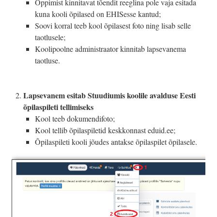
Õppimist kinnitavat tõendit reeglina pole vaja esitada
kuna kooli õpilased on EHISesse kantud;
Soovi korral teeb kool õpilasest foto ning lisab selle
taotlusele;
Koolipoolne administraator kinnitab lapsevanema
taotluse.
Lapsevanem esitab Stuudiumis koolile avalduse Eesti
õpilaspileti tellimiseks
Kool teeb dokumendifoto;
Kool tellib õpilaspiletid keskkonnast eduid.ee;
Õpilaspileti kooli jõudes antakse õpilaspilet õpilasele.