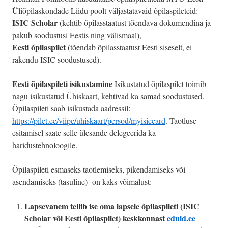
Üliõpilaskondade Liidu poolt väljastatavaid õpilaspileteid:
ISIC Scholar
(kehtib õpilasstaatust tõendava dokumendina ja
pakub soodustusi Eestis ning välismaal),
Eesti õpilaspilet
(tõendab õpilasstaatust Eesti siseselt, ei
rakendu ISIC soodustused).
Eesti õpilaspileti isikustamine
Isikustatud õpilaspilet toimib
nagu isikustatud Ühiskaart, kehtivad ka samad soodustused.
Õpilaspileti saab isikustada aadressil:
https://pilet.ee/viipe/uhiskaart/persod/myisiccard
. Taotluse
esitamisel saate selle ülesande delegeerida ka
haridustehnoloogile.
Õpilaspileti esmaseks taotlemiseks, pikendamiseks või
asendamiseks (tasuline) on kaks võimalust:
Lapsevanem tellib ise oma lapsele õpilaspileti (ISIC
Scholar või Eesti õpilaspilet) keskkonnast
eduid.ee